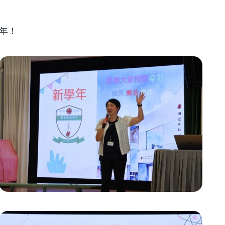
連
結
年！