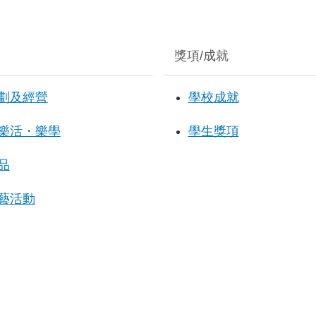
獎項/成就
劃及經營
學校成就
樂活・樂學
學生獎項
品
藝活動