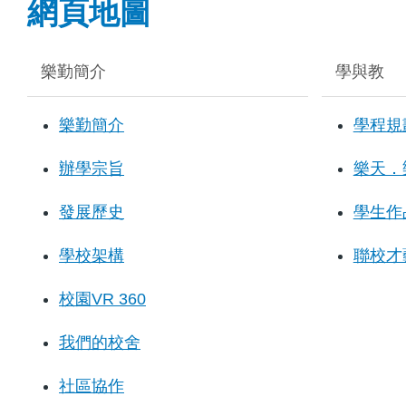
網頁地圖
樂勤簡介
學與教
樂勤簡介
學程規
辦學宗旨
樂天．
發展歷史
學生作
學校架構
聯校才
校園VR 360
我們的校舍
社區協作