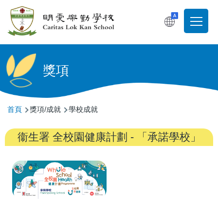
移至主內容
T
Main
navigati
獎項
導
首頁
獎項/成就
學校成就
航
衞生署 全校園健康計劃 - 「承諾學校」
連
結