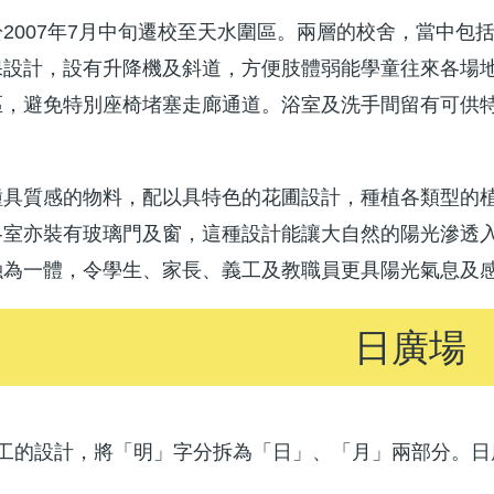
2007年7月中旬遷校至天水圍區。兩層的校舍，當中包
保設計，設有升降機及斜道，方便肢體弱能學童往來各場
區，避免特別座椅堵塞走廊通道。浴室及洗手間留有可供
種具質感的物料，配以具特色的花圃設計，種植各類型的
各室亦裝有玻璃門及窗，這種設計能讓大自然的陽光滲透
融為一體，令學生、家長、義工及教職員更具陽光氣息及
日廣場
工的設計，將「明」字分拆為「日」、「月」兩部分。日