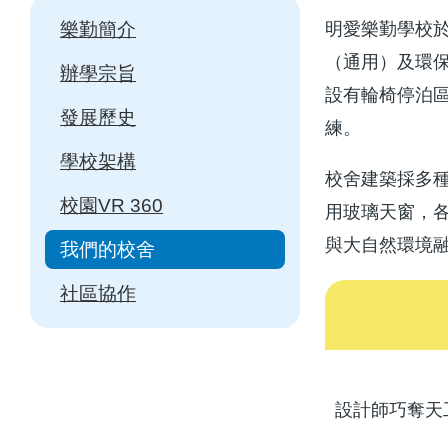
Main
樂勤簡介
明愛樂勤學校於
navigation
（通用）及環
辦學宗旨
設有輪椅停泊
發展歷史
練。
學校架構
校舍建築採多
校園VR 360
用玻璃天窗，
與大自然環境
我們的校舍
社區協作
設計師巧奪天