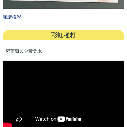
和諧粉彩
彩虹種籽
紫葡萄與金黃粟米