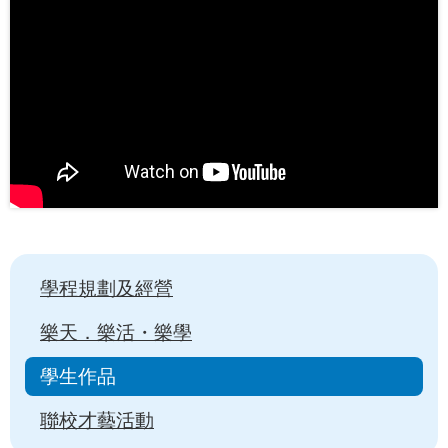
Main
學程規劃及經營
navigation
樂天．樂活・樂學
學生作品
聯校才藝活動