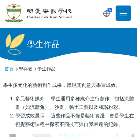
移至主內容
T
Main
navigati
學生作品
導
首頁
學與教
學生作品
航
學生多元化的藝術創作成果，體現其創意與學習成效。
連
結
多元藝術媒介： 學生運用多種媒介進行創作，包括流體
畫（如流體兔）、沙畫、黏土工藝以及和諧粉彩。
學習成效展示： 這些作品不僅是藝術實踐，更是學生在
視覺藝術課程中探索不同技巧與自我表達的紀錄。