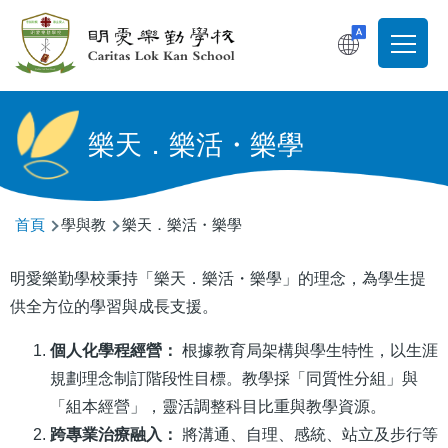
移至主內容
T
Main
navigati
樂天．樂活・樂學
導
首頁
學與教
樂天．樂活・樂學
航
明愛樂勤學校秉持「樂天．樂活・樂學」的理念，為學生提
連
供全方位的學習與成長支援。
結
個人化學程經營：
根據教育局架構與學生特性，以生涯
規劃理念制訂階段性目標。教學採「同質性分組」與
「組本經營」，靈活調整科目比重與教學資源。
跨專業治療融入：
將溝通、自理、感統、站立及步行等