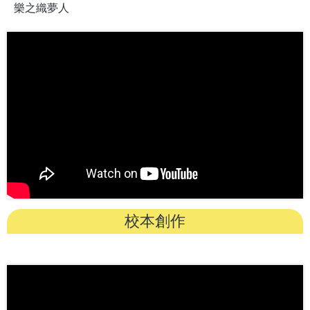
樂之織夢人
校本創作