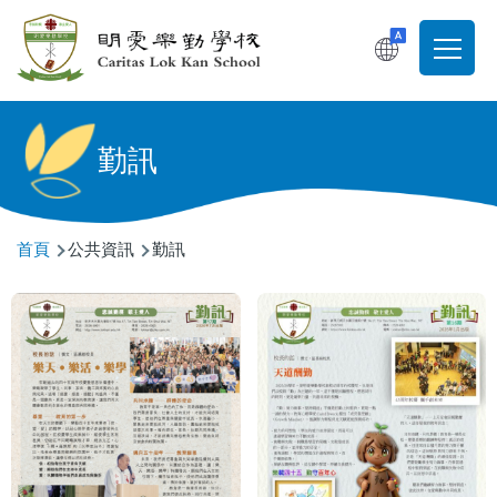
移至主內容
T
Main
navigati
勤訊
導
首頁
公共資訊
勤訊
航
連
結