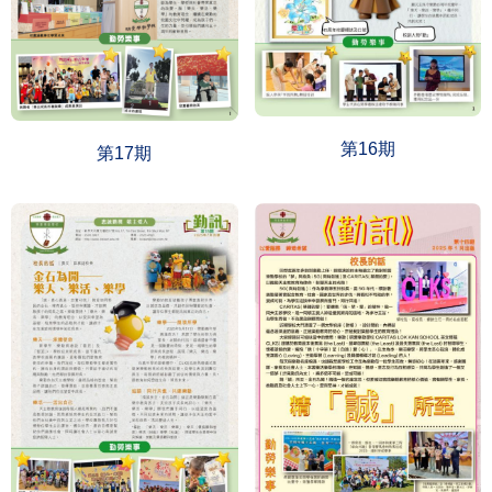
第16期
第17期