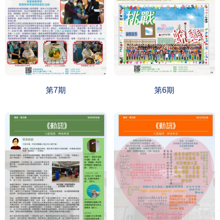
第7期
第6期