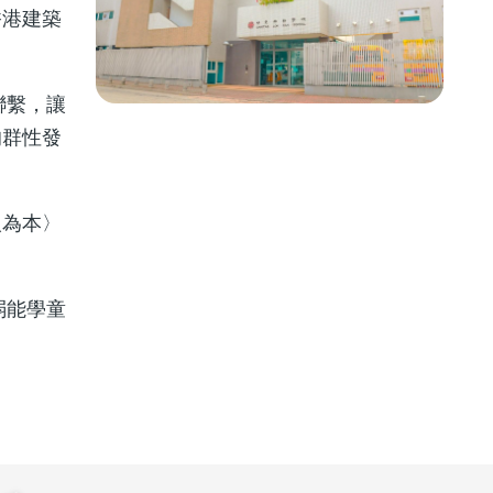
香港建築
聯繫，讓
的群性發
人為本〉
弱能學童