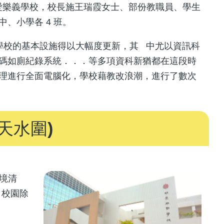
 明愛樂義學校，校長施王瑞霞女士、部份教職員、學生
、小學各 4 班。
學校的基本設施得以大幅度更新，其 中尤以資訊科
碼如廁紀錄系統．．．等多項資科新猶都在這段時
理進行全面電腦化，學校藉教改浪潮，進行了數次
(天水圍)
環境清
，校園除