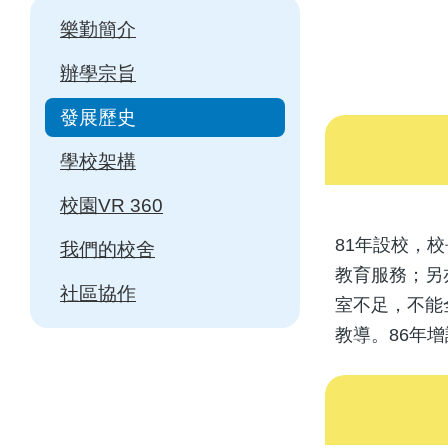
Main
樂勤簡介
navigation
辦學宗旨
發展歷史
學校架構
校園VR 360
81年設校，
我們的校舍
教育服務；另亦
社區協作
室不足，不能
教導。86年