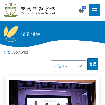
移至主內容
T
Main
navigati
校園相簿
導
首頁
校園相簿
航
連
結