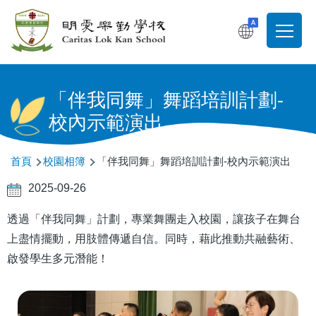
移至主內容
T
Main
navigati
「伴我同舞」舞蹈培訓計劃-
校內示範演出
導
首頁
校園相簿
「伴我同舞」舞蹈培訓計劃-校內示範演出
航
2025-09-26
連
透過「伴我同舞」計劃，專業舞團走入校園，讓孩子在舞台
結
上盡情擺動，用肢體傳遞自信。同時，藉此推動共融藝術、
啟發學生多元潛能！