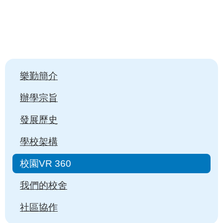
Main
樂勤簡介
navigation
辦學宗旨
發展歷史
學校架構
校園VR 360
我們的校舍
社區協作