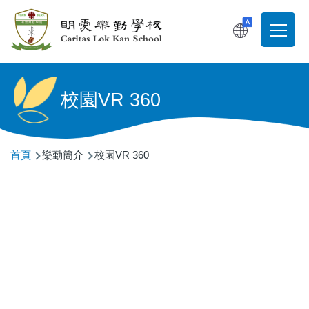
移至主內容
T
Main
navigati
校園VR 360
導
首頁
樂勤簡介
校園VR 360
航
連
結