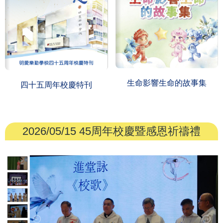
生命影響生命的故事集
四十五周年校慶特刊
2026/05/15 45周年校慶暨感恩祈禱禮