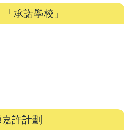
連
- 「承諾學校」
結
種嘉許計劃