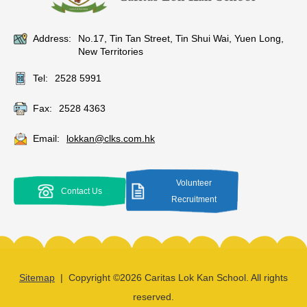
Address:
No.17, Tin Tan Street, Tin Shui Wai, Yuen Long,
New Territories
Tel:
2528 5991
Fax:
2528 4363
Email:
lokkan@clks.com.hk
Volunteer
Contact Us
Recruitment
Sitemap
| Copyright ©
2026 Caritas Lok Kan School. All rights
reserved.