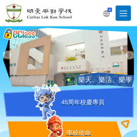
移至主內容
T
Main
navigati
樂天、樂活、樂學
45周年校慶專頁
學校使命